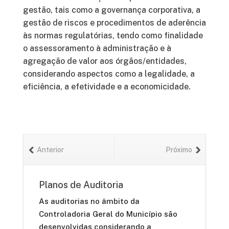
gestão, tais como a governança corporativa, a
gestão de riscos e procedimentos de aderência
às normas regulatórias, tendo como finalidade
o assessoramento à administração e à
agregação de valor aos órgãos/entidades,
considerando aspectos como a legalidade, a
eficiência, a efetividade e a economicidade.
Anterior
Próximo
o das
Planos de Auditoria
Matriz d
As auditorias no âmbito da
A Matriz 
das
Controladoria Geral do Município são
documento
rias
desenvolvidas considerando a
desenvolv