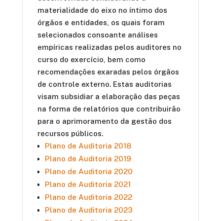
materialidade do eixo no íntimo dos
auditoria 
órgãos e entidades, os quais foram
identifica
selecionados consoante análises
como um r
empíricas realizadas pelos auditores no
procedime
curso do exercício, bem como
pelos audi
recomendações exaradas pelos órgãos
responsáve
de controle externo. Estas auditorias
também, c
visam subsidiar a elaboração das peças
e estudo 
na forma de relatórios que contribuirão
abordados
para o aprimoramento da gestão dos
de Planeja
recursos públicos.
planejame
Plano de Auditoria 2018
um docume
adaptada 
Plano de Auditoria 2019
para melh
Plano de Auditoria 2020
encontrad
Plano de Auditoria 2021
responsáve
Plano de Auditoria 2022
Plano de Auditoria 2023